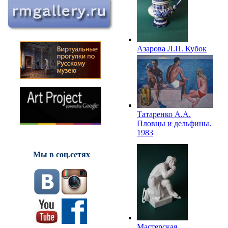
Азарова Л.П. Кубок
«Юные футболисты».
1982
Татаренко А.А.
Пловцы и дельфины.
1983
Мы в соц.сетях
Мастерская