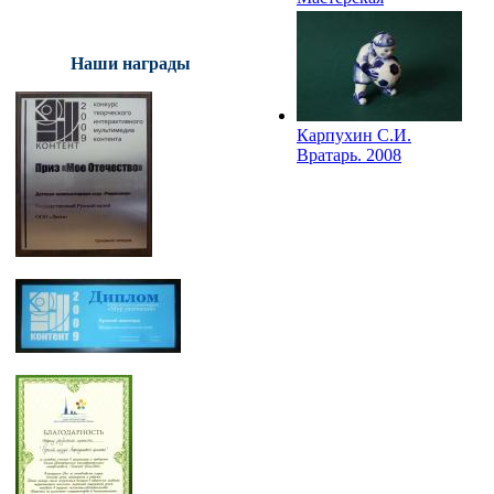
И.Клименкова.
Мальчик на коньках.
2000-е
Наши награды
Карпухин С.И.
Вратарь. 2008