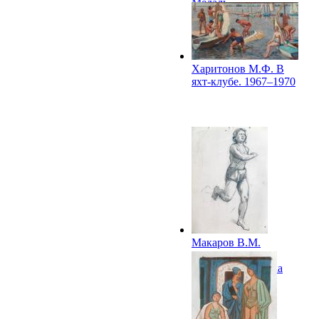
Медаль
«Волейболисткам
«Динамо». Вторая
половина XX в.
Харитонов М.Ф. В
яхт-клубе. 1967–1970
Макаров В.М.
Бегущая. Вторая
половина XX века