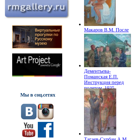
Макаров В.М. После
утренней зарядки.
1935
Дементьева-
Поманская Е.П.
Инструкция перед
полетом. 1935
Мы в соц.сетях
Тагаев-Сурбан А.М.