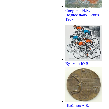
Сверчков Н.К.
Водное поло. Эскиз.
1967
Кузьмин Ю.В.
Велосипедисты. 1967
Шабанов А.Б.