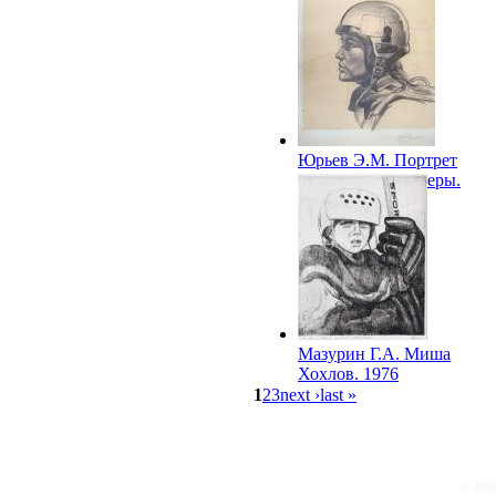
Юрьев Э.М. Портрет
парашютистки Леры.
1974
Мазурин Г.А. Миша
Хохлов. 1976
1
2
3
next ›
last »
© 200