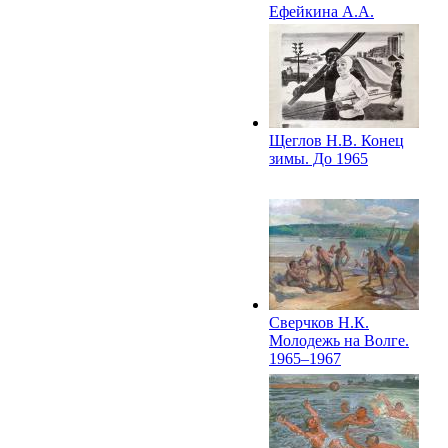
Ефейкина А.А.
После заплыва. Из
серии «Скифы». 1963
Щеглов Н.В. Конец
зимы. До 1965
Сверчков Н.К.
Молодежь на Волге.
1965–1967