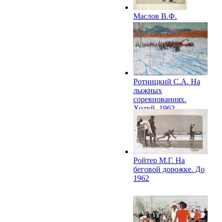
Маслов В.Ф.
Лыжники. XX в.
Ротницкий С.А. На
лыжных
соревнованиях.
Холуй. 1962
Ройтер М.Г. На
беговой дорожке. До
1962