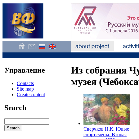
Из собрания Ч
Управление
музея (Чебокс
Contacts
Site map
Create content
Search
Сверчков Н.К. Юные
спортсмены. Вторая