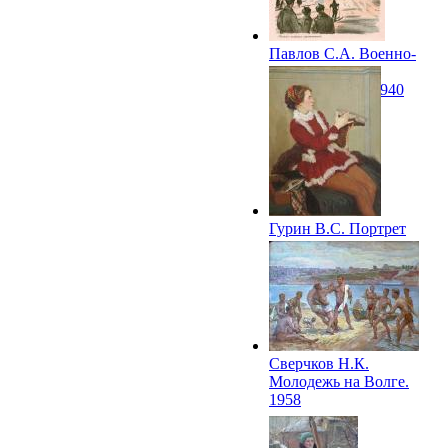
Павлов С.А. Военно-
лыжные
соревнования. 1940
Гурин В.С. Портрет
чемпиона ЧАССР по
фигурному катанию
Л.Николаевой. 1953
Сверчков Н.К.
Молодежь на Волге.
1958