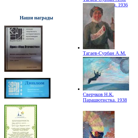
Лыжный поход. 1936
Наши награды
Тагаев-Сурбан А.М.
Лыжница-
колхозница. 1936
Сверчков Н.К.
Парашютистка. 1938