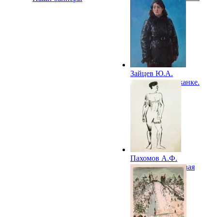
Зайцев Ю.А.
Женщина в кожанке.
(Санюк). 1940
Пахомов А.Ф.
Спортсмен. Первая
половина XX в.