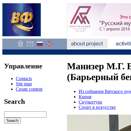
Манизер М.Г. 
Управление
(Барьерный бег
Contacts
Site map
Create content
Из собрания Вятского ху
Киров
Search
Скульптура
Спорт в искусстве