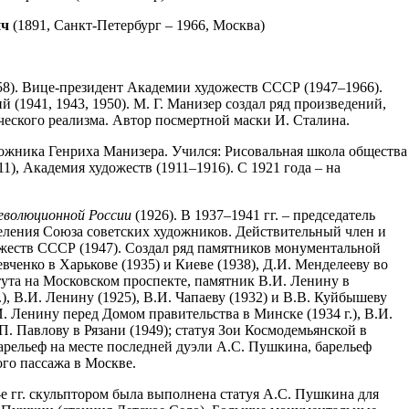
ич
(1891, Санкт-Петербург – 1966, Москва)
). Вице-президент Академии художеств СССР (1947–1966).
 (1941, 1943, 1950). М. Г. Манизер создал ряд произведений,
еского реализма. Автор посмертной маски И. Сталина.
дожника Генриха Манизера. Учился: Рисовальная школа общества
1), Академия художеств (1911–1916). С 1921 года – на
еволюционной России
(1926). В 1937–1941 гг. – председатель
еления Союза советских художников. Действительный член и
жеств СССР (1947). Создал ряд памятников монументальной
евченко в Харькове (1935) и Киеве (1938), Д.И. Менделееву во
ута на Московском проспекте, памятник В.И. Ленину в
), В.И. Ленину (1925), В.И. Чапаеву (1932) и В.В. Куйбышеву
. Ленину перед Домом правительства в Минске (1934 г.), В.И.
П. Павлову в Рязани (1949); статуя Зои Космодемьянской в
барельеф на месте последней дуэли А.С. Пушкина, барельеф
го пассажа в Москве.
-е гг. скульптором была выполнена статуя А.С. Пушкина для