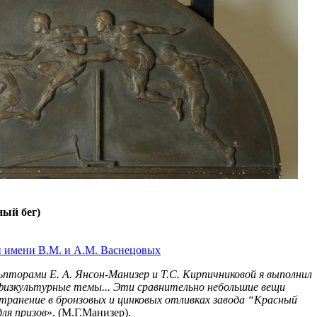
ный бег)
й имени В.М. и А.М. Васнецовых
льпторами Е. А. Янсон-Манизер и Т.С. Кирпичниковой я выполнил
физкультурные темы... Эти сравнительно небольшие вещи
транение в бронзовых и цинковых отливках завода “Красный
ля призов
». (М.Г.Манизер).