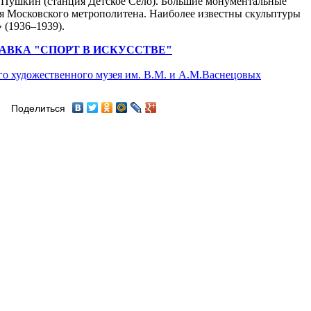
е Пушкин (станция Детское Село). Большие монументальные
я Московского метрополитена. Наиболее известны скульптуры
(1936–1939).
АВКА "СПОРТ В ИСКУССТВЕ"
го художественного музея им. В.М. и А.М.Васнецовых
Поделиться