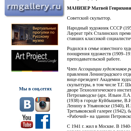
МАНИЗЕР Матвей Генрихов
Советский скульптор.
Народный художник СССР (1958
Лауреат трёх Сталинских премий
ставших классикой социалистич
Родился в семье известного ху
поощрения художеств (1909–191
преподавательской работе.
Член
Ассоциации художников р
правления Ленинградского отд
вице-президент Академии худо
скульптуры, в том числе Т.Г. Ш
Мы в соц.сетях
дворе Технологического инстит
Петрозаводске (арх. Ильин Л.А.
(1938) в городе Куйбышеве, В.И
Ленину в Ульяновске (1940), И.
Третьяковской галерее (1942), 
«Рабочий» на здании Петровско
С 1941 г. жил в Москве. В 1940