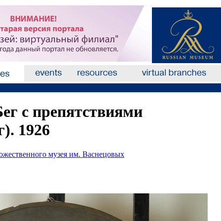
Бег с препятствиями
). 1926
дожественного музея им. Васнецовых