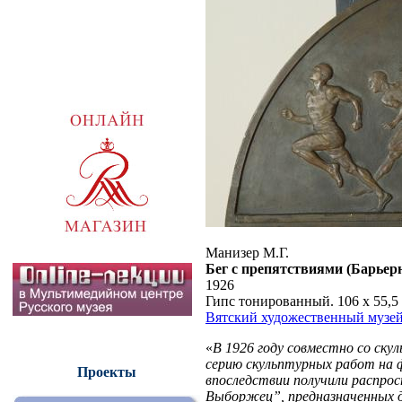
Манизер М.Г.
Бег с препятствиями (Барьер
1926
Гипс тонированный. 106 x 55,5
Вятский художественный музе
«
В 1926 году совместно со ску
серию скульптурных работ на 
Проекты
впоследствии получили распрос
Выборжец”, предназначенных д