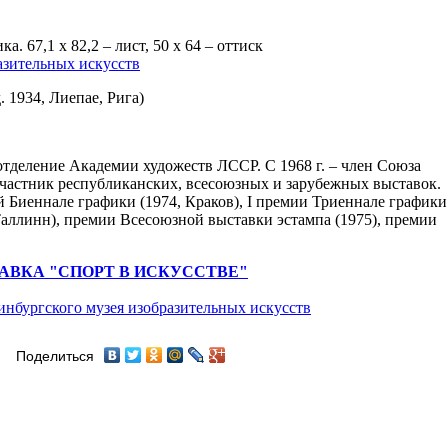
а. 67,1 х 82,2 – лист, 50 х 64 – оттиск
азительных искусств
. 1934, Лиепае, Рига)
 отделение Академии художеств ЛССР. С 1968 г. – член Союза
участник республиканских, всесоюзных и зарубежных выставок.
 Биеннале графики (1974, Краков), I премии Триеннале графики
аллинн), премии Всесоюзной выставки эстампа (1975), премии
АВКА "СПОРТ В ИСКУССТВЕ"
инбургского музея изобразительных искусств
Поделиться