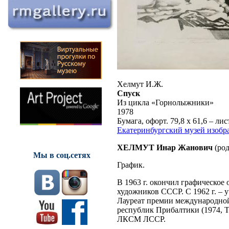
Хелмут И.Ж.
Спуск
Из цикла «Горнолыжники»
1978
Бумага, офорт. 79,8 х 61,6 – лис
Екатеринбургский музей изобр
ХЕЛМУТ Инар Жанович
(род
Мы в соц.сетях
График.
В 1963 г. окончил графическое
художников СССР. С 1962 г. – 
Лауреат премии международной
республик Прибалтики (1974, Т
ЛКСМ ЛССР.