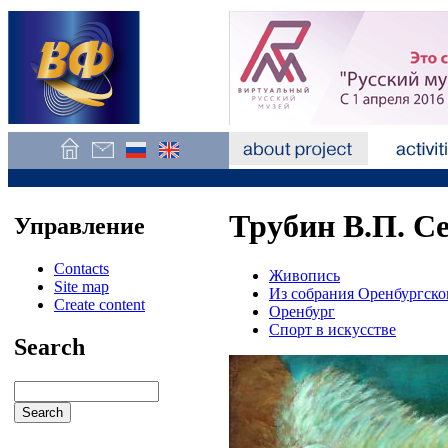
Трубин В.П. Се
Управление
Contacts
Живопись
Site map
Из собрания Оренбургско
Create content
Оренбург
Спорт в искусстве
Search