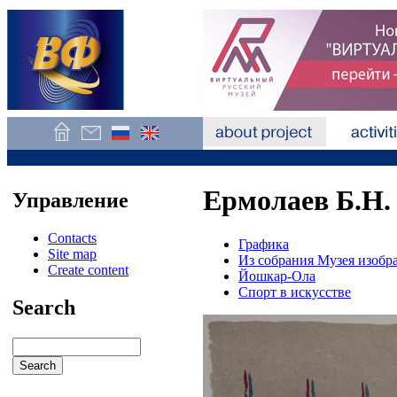
Ермолаев Б.Н.
Управление
Contacts
Графика
Site map
Из собрания Музея изобр
Create content
Йошкар-Ола
Спорт в искусстве
Search