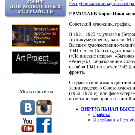
Республиканский музей изобра
ЕРМОЛАЕВ Борис Николаев
Советский художник, график.
В 1921–1925 гг. учился в Пет
техникуме (преподаватели: М.И
Высшем художественно-техничес
1941 г. член Союза художников 
(«Ленинские искры», «Бытовая
«Резец»). С образованием Союз
октября 1941 по август 1943 (в
фронта.
Создавая свой язык в цветной 
ленинградского Союза художни
Мы в соц.сетях
(1950–1970-е), или фломастерам
возможностях простых линий и
ВИРТУАЛЬНАЯ ВЫСТ
Графика
Из собрания Респуб