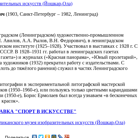
зительных искусств (Йошкар-Ола)
ич
(1903, Санкт-Петербург – 1982, Ленинград)
роградском (Ленинградском) художественно-промышленном
. Авилов, А.А. Рылов, В.Н. Федорович), в ленинградском
ком институте (1925–1928). Участвовал в выставках с 1928 г. С
СССР. В 1928–1931 гг. работал в ленинградских газетах
 газета») и журналах («Красная панорама», «Юный пролетарий»,
а художников (1932) прекратил работу с издательствами. С
плоть до тяжёлого ранения) служил в частях Ленинградского
литографии в экспериментальной литографской мастерской
ков (1950–1960-е), или пользуясь только цветными карандашами
и (1950-е), Борис Ермолаев был всегда узнаваем «в бесконечных
 красок».
АВКА "СПОРТ В ИСКУССТВЕ"
ликанского музея изобразительных искусств (Йошкар-Ола)
Поделиться