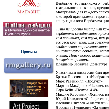
Вербатим - (от латинского “ve
театрального спектакля, предп
Материалом для каждого спект
к которой принадлежат герои 
канву и диалоги Вербатима. (д
«Это не просто театр или как
вербатима сегодня заново рожд
чем политика, чем наука, чем 
все свои критерии. Для совреме
свойственно стремление заново
присутствуют событие, жест, 
Проекты
опыта. Поиск нового понимани
дискредитировано».
Владимир Забалуев, драма
Участникам дискуссии был пр
Братья Пресняковы «Изображая
Марк Равенхилл «Продукт»
Мартин МакДонах «Человек-п
Сара Кейн «Психоз. 4.48»
Максим Курочкин «Хомячок на
Юрий Клавдиев «Собиратель пу
Василий Сигарев «Пластилин»
Ярослава Пулинович «За лини