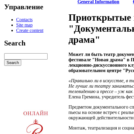
General Information
Управление
Приоткрытые 
Contacts
Site map
"Документальн
Create content
драма"
Search
Может ли быть театр докумен
фестивале "Новая драма" в Пе
лекционно-дискуссионного к
образовательном центре "Рус
«Правильно ли в искусстве, в 
Не лучше ли театру заниматьс
телевидению и прессе – уж как
Елена Гремина, учредитель фес
Предметом документального сп
пьесы на основе встреч с реал
окружающей действительности
Монтаж, театрализация и социа