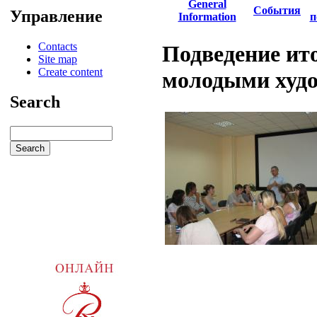
General
События
Управление
Information
п
Contacts
Подведение ито
Site map
Create content
молодыми худ
Search