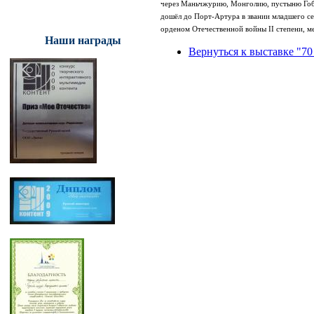
через Маньчжурию, Монголию, пустыню Гоби,
дошёл до Порт-Артура в звании младшего се
орденом Отечественной войны
II
степени, м
Наши награды
Вернуться к выставке "70