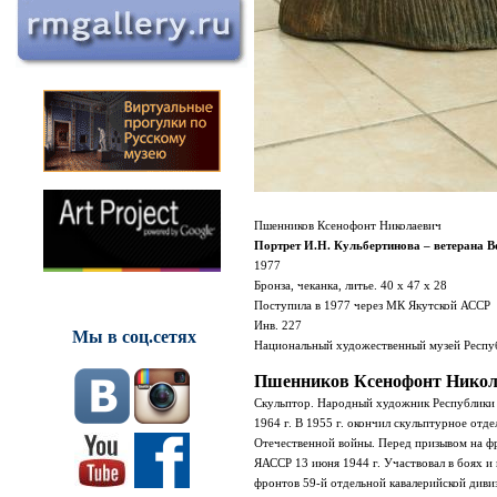
Пшенников Ксенофонт Николаевич
Портрет И.Н. Кульбертинова – ветерана В
1977
Бронза, чеканка, литье. 40 х 47 х 28
Поступила в 1977 через МК Якутской АССР
Инв. 227
Мы в соц.сетях
Национальный художественный музей Респуб
Пшенников Ксенофонт Никол
Скульптор
.
Народный художник
Республики
1964 г.
В 1955 г. окончил скульптурное отд
Отечественной войны. Пе­ред призывом на ф
ЯАССР 13 июня 1944 г. Участво­вал в боях и
фронтов 59-й отдельной кавалерийской диви