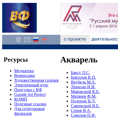
Акварель
Ресурсы
Медиатека
Бакст Л.С.
Вернисажи
Брюллов К.П.
Художественная галерея
Врубель М.А.
Электронный курс
Левитан И.И.
Прогулки с ВФ
Маковский К.Е.
Google Art Project
Матвеев Ф.М.
КОМП
Поленов В.Д.
Полезные ссылки
Савинский В.Е.
Для сотрудников
Серов В.А.
филиалов
Соколов П.Ф.