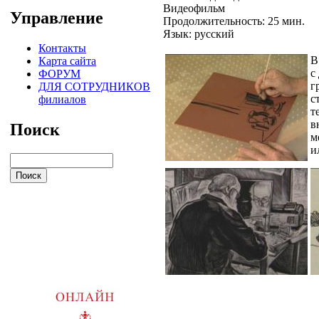
Видеофильм
Управление
Продолжительность: 25 мин.
Язык: русский
Контакты
В
Карта сайта
с
ФОРУМ
г
ДЛЯ СОТРУДНИКОВ
с
филиалов
т
в
Поиск
м
и