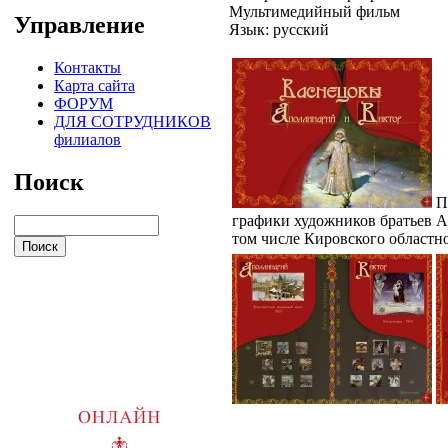
Мультимедийный фильм
Управление
Язык: русский
Контакты
Карта сайта
ФОРУМ
ДЛЯ СОТРУДНИКОВ
филиалов
Поиск
Пр
графики художников братьев А
том числе Кировского областно