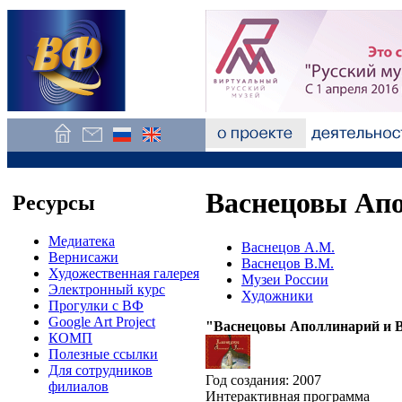
Васнецовы Ап
Ресурсы
Медиатека
Васнецов А.М.
Вернисажи
Васнецов В.М.
Художественная галерея
Музеи России
Электронный курс
Художники
Прогулки с ВФ
Google Art Project
"Васнецовы Аполлинарий и 
КОМП
Полезные ссылки
Для сотрудников
Год создания: 2007
филиалов
Интерактивная программа