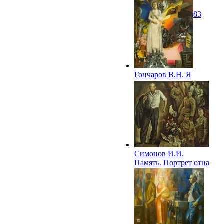
Башкирского
пединститута. 1983
Гончаров В.Н. Я
родился в страшный
год. 1984
Симонов И.И.
Память. Портрет отца
— ветерана войны.
1985