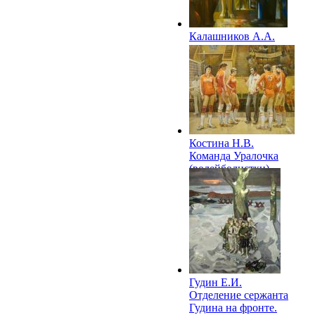
Калашников А.А.
День Победы. 1985
Костина Н.В.
Команда Уралочка
(волейболистки).
1981–1985
Гудин Е.И.
Отделение сержанта
Гудина на фронте.