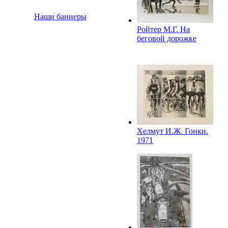
Наши баннеры
Ройтер М.Г. На
беговой дорожке
Хелмут И.Ж. Гонки.
1971