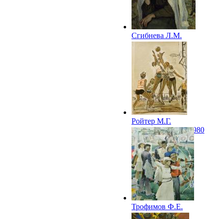
Сгибнева Л.М.
Военврач. 1980
Ройтер М.Г.
Баскетболистки. 1980
Трофимов Ф.Е.
Лучники