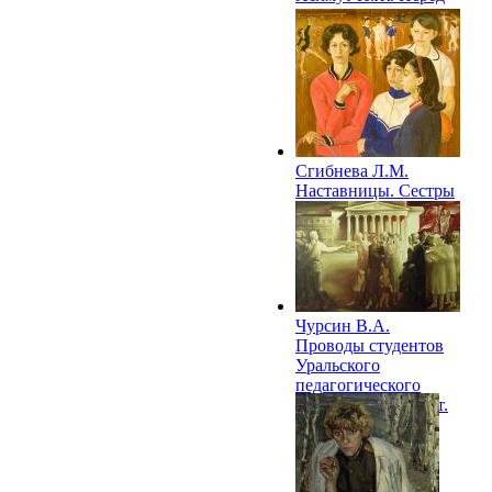
стартом. Из цикла
«Горнолыжники».
1979
Сгибнева Л.М.
Наставницы. Cестры
Назмутдиновы. 1979
Чурсин В.А.
Проводы студентов
Уральского
педагогического
института на фронт.
1980