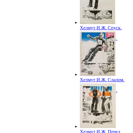
Хелмут И.Ж. Спуск.
Из цикла
«Горнолыжники».
1978
Хелмут И.Ж. Слалом.
Из цикла
«Горнолыжники».
1979
Хелмут И.Ж. Перед