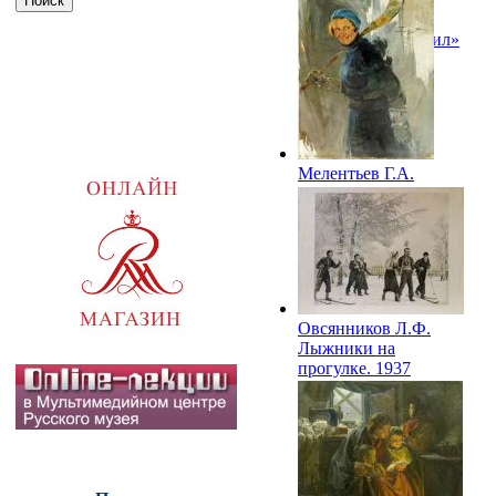
«Динамо». Илл. к
журналу «Крокодил»
№23. 1934
Мелентьев Г.А.
Хоккеистка. 1936
Овсянников Л.Ф.
Лыжники на
прогулке. 1937