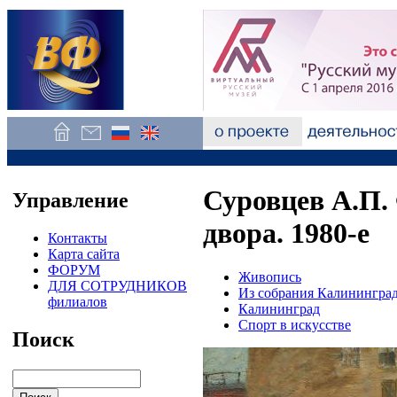
Суровцев А.П.
Управление
двора. 1980-е
Контакты
Карта сайта
ФОРУМ
Живопись
ДЛЯ СОТРУДНИКОВ
Из собрания Калининград
филиалов
Калининград
Спорт в искусстве
Поиск