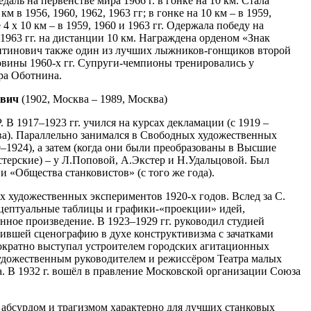
даль на первенстве мира 1966 г. в гонке на 10 км. Стала
 в 1956, 1960, 1962, 1963 гг; в гонке на 10 км – в 1959,
е 4 х 10 км – в 1959, 1960 и 1963 гг. Одержала победу на
963 гг. на дистанции 10 км. Награждена орденом «Знак
нтинович также один из лучших лыжников-гонщиков второй
овины 1960-х гг. Супруги-чемпионы тренировались у
ра Оботнина.
вич
(1902, Москва – 1989, Москва)
 1917–1923 гг. учился на курсах декламации (с 1919 –
ва). Параллельно занимался в Свободных художественных
–1924), а затем (когда они были преобразованы в Высшие
терские) – у Л.Поповой, А.Экстер и Н.Удальцовой. Был
и «Общества станковистов» (с того же года).
 художественных экспериментов 1920-х годов. Вслед за С.
цептуальные таблицы и графики-«проекции» идей,
ное произведение. В 1923–1929 гг. руководил студией
ившей сценографию в духе конструктивизма с зачатками
огократно выступал устроителем городских агитационных
художественным руководителем и режиссёром Театра малых
. В 1932 г. вошёл в правление Московской организации Союза
 абсурдом и трагизмом характерно для лучших станковых