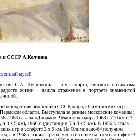
а и CCCР А.Колчина
твенный музей
естве С.А. Лучишкина – тема спорта, светлого оптимизма
 радости жизни – нашла отражение в портрете знаменитой
олчиной.
неоднократная чемпионка СССР, мира, Олимпийских игр -
в Пермской области. Выступала за разные московские команды:
956–1968 гг. – за «Динамо». Чемпионка мира 1968 г. (10 км и 3
, и 3 х 5 км), 1966 г. (дистанции 5 и 3 х 5 км). В 1956 г. стала
ких игр в эстафете 3 х 5 км. На Олимпиаде-64 получила
км, а в 1968 г. заняла третье место в гонке на 5 км и эстафете 3