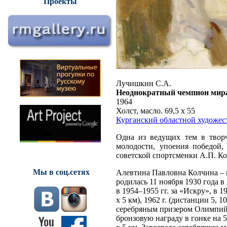
Проекты
Лучишкин С.А.
Неоднократный чемпион мир
1964
Холст, масло. 69,5 х 55
Курганский областной художес
Одна из ведущих тем в творч
молодости, упоения победой,
советской спортсменки А.П. К
Мы в соц.сетях
Алевтина Павловна Колчина – 
родилась 11 ноября 1930 года 
в 1954–1955 гг. за «Искру», в 1
х 5 км), 1962 г. (дистанции 5, 10
серебряным призером Олимпийс
бронзовую награду в гонке на 5 