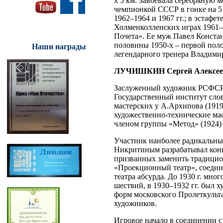
х 5 км. Завоевала серебряную ме
чемпионкой СССР в гонке на 5 км
1962–1964 и 1967 гг.; в эстафет
Холменколленских играх 1961–1
Почета». Ее муж Павел Конста
половины 1950-х – первой пол
Наши награды
легендарного тренера Владими
ЛУЧИШКИН Сергей Алексее
Заслуженный художник РСФСР. В
Государственный институт сло
мастерских у А.Архипова (1919
художественно-технические мас
членом группы «Метод» (1924) 
Участник наиболее радикальных
Никритиным разрабатывал кон
призванных заменить традицион
«Проекционный театр», соедин
театра абсурда. До 1930 г. мн
шествий, в 1930–1932 гг. был 
форм московского Пролеткульта
художников.
Игровое начало в соединении с