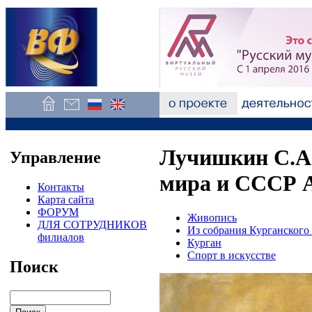
Лучишкин С.А
Управление
мира и CCCР А
Контакты
Карта сайта
ФОРУМ
Живопись
ДЛЯ СОТРУДНИКОВ
Из собрания Курганского
филиалов
Курган
Спорт в искусстве
Поиск