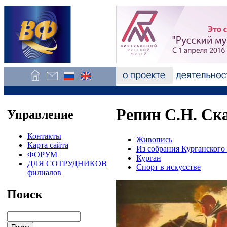
Репин С.Н. Ска
Управление
Контакты
Живопись
Карта сайта
Из собрания Курганского
ФОРУМ
Курган
ДЛЯ СОТРУДНИКОВ
Спорт в искусстве
филиалов
Поиск