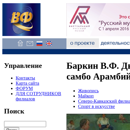
Баркин В.Ф. Д
Управление
самбо Арамбий
Контакты
Карта сайта
ФОРУМ
Живопись
ДЛЯ СОТРУДНИКОВ
Майкоп
филиалов
Северо-Кавказский филиа
Спорт в искусстве
Поиск