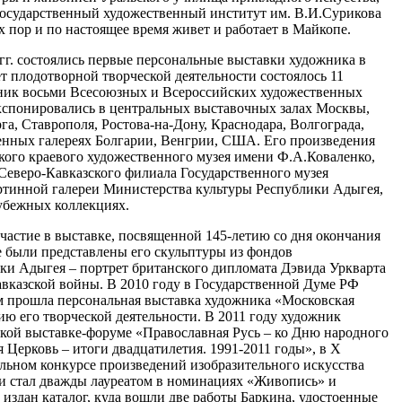
 государственный художественный институт им. В.И.Сурикова
ех пор и по настоящее время живет и работает в Майкопе.
 гг. состоялись первые персональные выставки художника в
ет плодотворной творческой деятельности состоялось 11
ник восьми Всесоюзных и Всероссийских художественных
экспонировались в центральных выставочных залах Москвы,
га, Ставрополя, Ростова-на-Дону, Краснодара, Волгограда,
венных галереях Болгарии, Венгрии, США. Его произведения
кого краевого художественного музея имени Ф.А.Коваленко,
Северо-Кавказского филиала Государственного музея
артинной галереи Министерства культуры Республики Адыгея,
рубежных коллекциях.
частие в выставке, посвященной 145-летию со дня окончания
е были представлены его скульптуры из фондов
ки Адыгея – портрет британского дипломата Дэвида Уркварта
вказской войны. В 2010 году в Государственной Думе РФ
ом прошла персональная выставка художника «Московская
ию его творческой деятельности. В 2011 году художник
ской выставке-форуме «Православная Русь – ко Дню народного
я Церковь – итоги двадцатилетия. 1991-2011 годы», в Х
ьном конкурсе произведений изобразительного искусства
 и стал дважды лауреатом в номинациях «Живопись» и
 издан каталог, куда вошли две работы Баркина, удостоенные