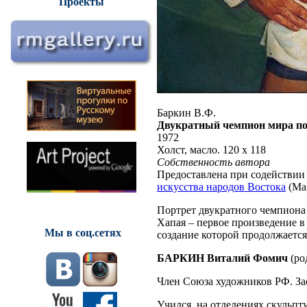
Проекты
Баркин В.Ф.
Двукратный чемпион мира по
1972
Холст, масло. 120 х 118
Собственность автора
Предоставлена при содействи
искусства народов Востока
(Ма
Портрет двукратного чемпион
Хапая – первое произведение 
Мы в соц.сетях
создание которой продолжается
БАРКИН Виталий Фомич
(ро
Член Союза художников РФ. З
Учился на отделениях скульпт