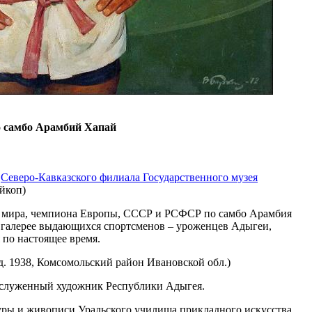
 самбо Арамбий Хапай
и
Северо-Кавказского филиала Государственного музея
йкоп)
а мира, чемпиона Европы, СССР и РСФСР по самбо Арамбия
в галерее выдающихся спортсменов – уроженцев Адыгеи,
 по настоящее время.
д. 1938, Комсомольский район Ивановской обл.)
аслуженный художник Республики Адыгея.
уры и живописи Уральского училища прикладного искусства,