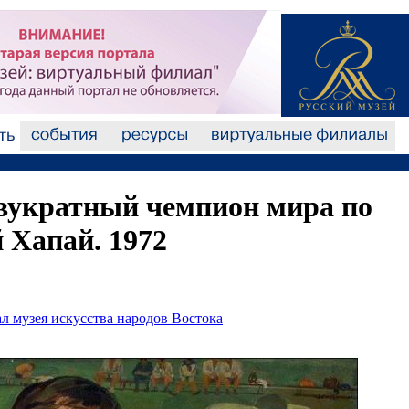
вукратный чемпион мира по
 Хапай. 1972
л музея искусства народов Востока