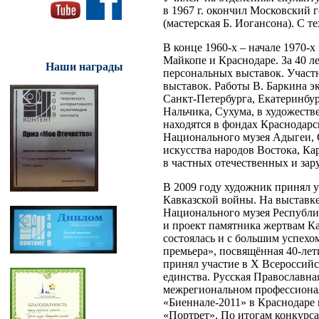
в 1967 г. окончил Московский
(мастерская Б. Иогансона). С т
В конце 1960-х – начале 1970-х
Майкопе и Краснодаре. За 40 л
Наши награды
персональных выставок. Участ
выставок. Работы В. Баркина 
Санкт-Петербурга, Екатеринбур
Нальчика, Сухума, в художест
находятся в фондах Краснодарс
Национального музея Адыгеи, 
искусства народов Востока, К
в частных отечественных и за
В 2009 году художник принял у
Кавказской войны. На выставк
Национального музея Республи
и проект памятника жертвам Ка
состоялась и с большим успех
премьера», посвящённая 40-лет
принял участие в Х Всероссий
единства. Русская Православна
межрегиональном профессионал
«Биеннале-2011» в Краснодаре
«Портрет». По итогам конкурса