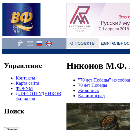
Никонов М.Ф. 
Управление
Контакты
"70 лет Победы" из собр
Карта сайта
70 лет Победы
ФОРУМ
Живопись
ДЛЯ СОТРУДНИКОВ
Калининград
филиалов
Поиск