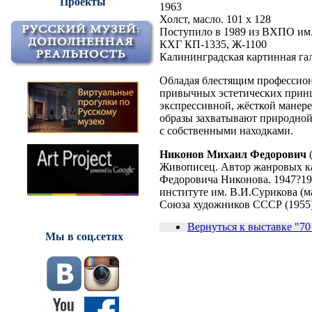
Проекты
1963
Холст, масло. 101 х 128
Поступило в 1989 из ВХПО им.
КХГ КП-1335, Ж-1100
Калининградская картинная га
Обладая блестящим профессио
привычных эстетических принц
экспрессивной, жёсткой манере
образы захватывают природной 
с собственными находками.
Никонов Михаил Федорович
(
Живописец. Автор жанровых ка
Федоровича Никонова. 1947?19
институте им. В.И.Сурикова (м
Союза художников СССР (1955)
Вернуться к выставке "70
Мы в соц.сетях