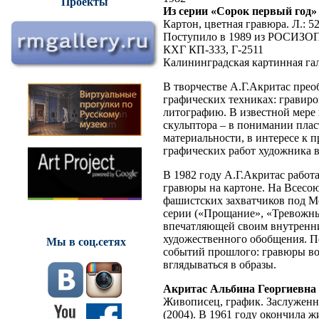
Проекты
Из серии «Сорок первый год»
Картон, цветная гравюра. Л.: 52,7
Поступило в 1989 из РОСИ
КХГ КП-333, Г-2511
Калининградская картинная га
В творчестве А.Г.Акритас прео
графических техниках: гравиро
литографию. В известной мер
скульптора – в понимании плас
материальности, в интересе к 
графических работ художника в
В 1982 году А.Г.Акритас работа
гравюры на картоне. На Всесо
фашистских захватчиков под М
серии («Прощание», «Тревожны
впечатляющей своим внутренни
художественного обобщения. П
Мы в соц.сетях
событий прошлого: гравюры во
вглядываться в образы.
Акритас Альбина Георгиевна
Живописец, график. Заслужен
(2004). В 1961 году окончила 