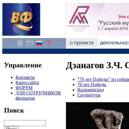
Дзанагов З.Ч.
Управление
Контакты
"70 лет Победы" из собр
Карта сайта
70 лет Победы
ФОРУМ
Калининград
ДЛЯ СОТРУДНИКОВ
Скульптура
филиалов
Поиск