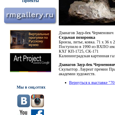
Проекты
Дзанагов Заур-бек Черменович
Седьмая похоронка
Бронза, литье, ковка. 71 х 36 х 
Поступило в 1990 из ВХПО им.
КХГ КП-1725, СК-171
Калининградская картинная га
Дзанагов Заур-бек Черменови
Скульптор. Лауреат премии Пр
академии художеств.
Вернуться к выставке "70
Мы в соц.сетях