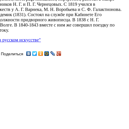
иков Н. Г. и П. Г. Чернецовых. С 1819 учился в
ств у А. Г. Варнека, М. Н. Воробьева и С. Ф. Галактионова.
емик (1831). Состоял на службе при Кабинете Его
олжности придворного живописца. В 1838 с Н. Г.
олге. В 1840-1843 вместе с ним же совершил поездку по
току.
в русском искусстве"
Поделиться