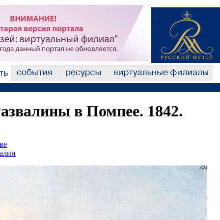
Развалины в Помпее. 1842.
ве
талии