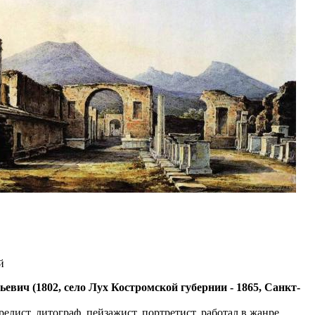
й
ич (1802, село Лух Костромской губернии - 1865, Санкт-
елист, литограф, пейзажист, портретист, работал в жанре