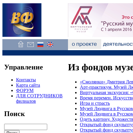
Из фондов муз
Управление
Контакты
«Смолянки» Дмитрия Лев
Карта сайта
Арт-практикум. Музей Лю
ФОРУМ
Виртуальная экскурсия: 
ДЛЯ СОТРУДНИКОВ
Время перемен. Искусств
филиалов
Игра и страсть
Музей Людвига в Русском
Поиск
Музей Людвига в Русском
Одеть картину. Художеств
Открытый фонд скульпт
Открытый фонд скульпту