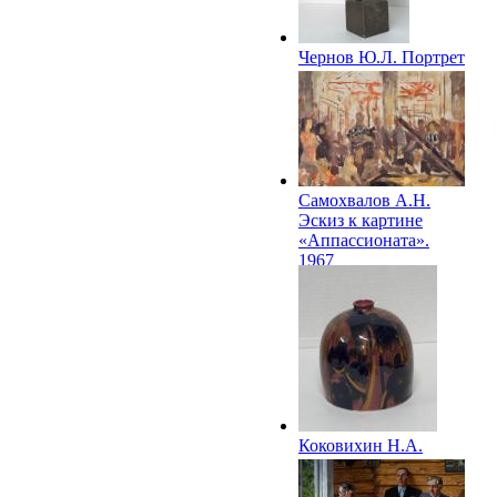
Чернов Ю.Л. Портрет
тренера А.И.
Чернышева. 1965
Самохвалов А.Н.
Эскиз к картине
«Аппассионата».
1967
Коковихин Н.А.
Декоративная ваза
«Мехико». 1968