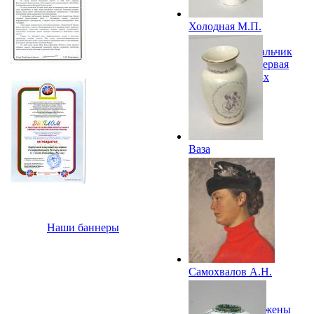
Холодная М.П.
Декоративная
скульптура «Мальчик
со снежком». Первая
половина 1950-х
Ваза
«Велосипедист».
1950-е
Наши баннеры
Самохвалов А.Н.
Портрет
М.А.Клещар-
Самохваловой, жены