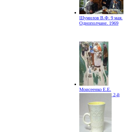
Шумилов В.Ф. 9 мая.
Однополчане. 1969
Моисеенко Е.Е.
Матери, сестры: 2-й
вариант. 1969