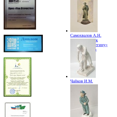
Самохвалов А.Н.
Иллюстрация к
«Евгению Онегину»
А.С. Пушкина
Чайков И.М.
Купальщица