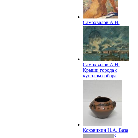
Самохвалов А.Н.
Обнаженная. (На
пляже). 1960
Самохвалов А.Н.
Крыши города с
куполом собора
святой
Екатерины...1963-
1963
Коковихин Н.А. Ваза
«Гребцы». 1963