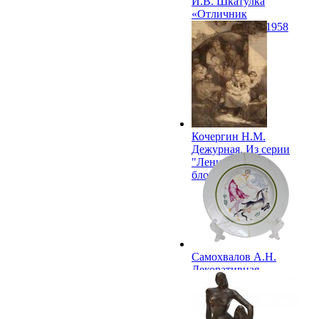
И.В. Шкатулка
«Отличник
физкультуры». 1958
Кочергин Н.М.
Дежурная. Из серии
"Ленинград в
блокаде". 1960
Самохвалов А.Н.
Декоративная
тарелка «Девушка с
козочкой». 1960-е.
(1923,1960-е)