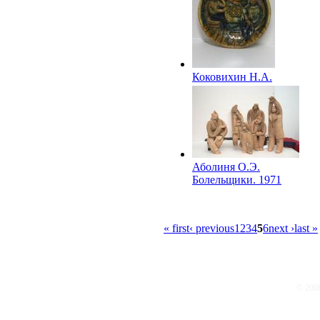
Коковихин Н.А.
Декоративное блюдо
«Шахматы». 1971
Аболиня О.Э.
Болельщики. 1971
« first
‹ previous
1
2
3
4
5
6
next ›
last »
© 200