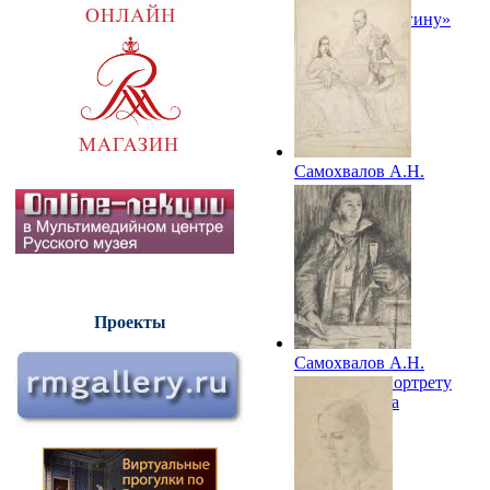
«Евгению Онегину»
А.С.Пушкина
Самохвалов А.Н.
Иллюстрация к
литературному
произведению
Проекты
Самохвалов А.Н.
Набросок к портрету
А.С.Пушкина