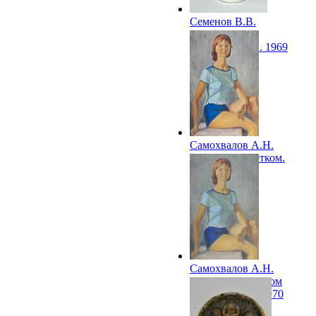
Семенов В.В.
Кружка
«Спортивная». 1969
Самохвалов А.Н.
Девушка с цветком.
1970
Самохвалов А.Н.
Девушка с цветком
(не окончена). 1970