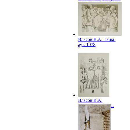
В.В. Лучница. 1975
Власов В.А. Тайм-
аут. 1978
Власов В.А.
Победительницы.
1978