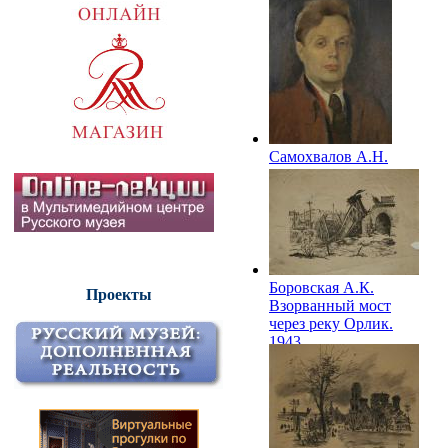
Самохвалов А.Н.
Автопортрет. 1940-е
Боровская А.К.
Проекты
Взорванный мост
через реку Орлик.
1943