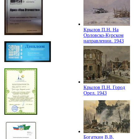
Крылов П.Н. На
Орловско-Курском
направлении. 1943
Крылов П.Н. Город
Орел. 1943
Богаткин В.В.