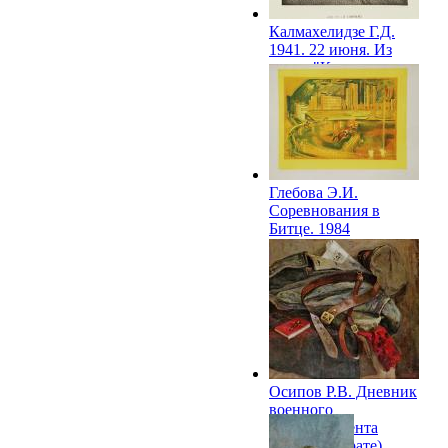
Калмахелидзе Г.Д.
1941. 22 июня. Из
серии "Красная
площадь". 1984
Глебова Э.И.
Соревнования в
Битце. 1984
Осипов Р.В. Дневник
военного
корреспондента
(Память о брате).