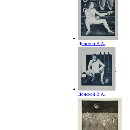
Донской В.А.
Портрет Вали
Сидоровой
(заслуженного
мастера спорта по
фехтованию). 1982
Донской В.А.
Портрет А.
Абушахметова
(заслуженного
мастера спорта по
фехтованию). 1982