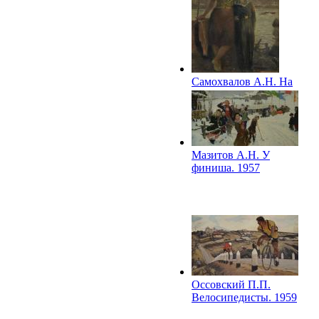
Самохвалов А.Н. На
набережной. 1950-е
Мазитов А.Н. У
финиша. 1957
Оссовский П.П.
Велосипедисты. 1959