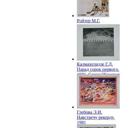
Ройтер М.Г.
Гимнасты. 1980
Калмахелидзе Г.Д.
Парад сорок первого.
1981. Серия "Красная
площадь"
Глебова Э.И.
Навстречу рекорду.
1981