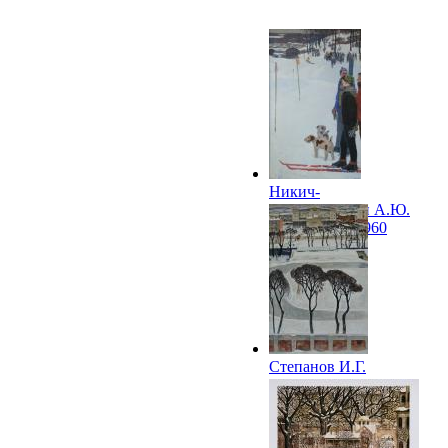
Никич-
Криличевский А.Ю.
На слаломе. 1960
Степанов И.Г.
Зимний стадион
(Зима. Каток). 1970