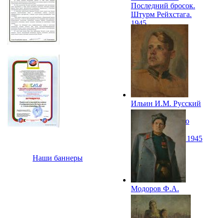
Последний бросок.
Штурм Рейхстага.
1945
Ильин И.М. Русский
солдат. Портрет
Героя Советского
Союза
Г.Ф.Пантелеева. 1945
Наши баннеры
Модоров Ф.А.
Портрет генерала
В.З.Коржа. 1945–
1947