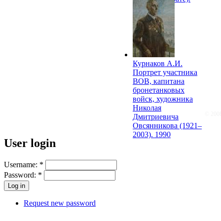
1985
Курнаков А.И.
Портрет участника
ВОВ, капитана
бронетанковых
войск, художника
Николая
© 200
Дмитриевича
Овсянникова (1921–
2003). 1990
User login
Username:
*
Password:
*
Request new password