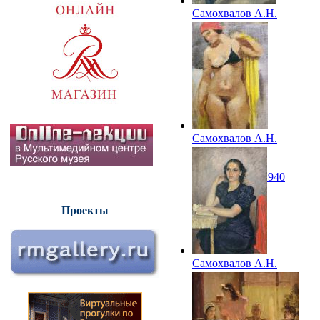
Самохвалов А.Н.
Путиловец
Самохвалов А.Н.
Натурщица (с
желтым
покрывалом). 1940
Проекты
Самохвалов А.Н.
Портрет
М.Г.Филипповой,
гримера
Ленинградского