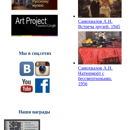
театра драмы им.
А.С.Пушкина. 1942
Самохвалов А.Н.
Встреча друзей. 1945
Мы в соц.сетях
Самохвалов А.Н.
Натюрморт с
бессмертниками.
1956
Наши награды