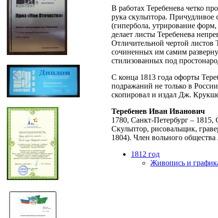
В работах Теребенева четко пр
рука скульптора. Причудливое
(гипербола, утрирование форм,
делает листы Теребенева непре
Отличительной чертой листов Т
сочиненных им самим разверну
стилизованных под простонаро
С конца 1813 года офорты Тер
подражаний не только в России
скопировал и издал Дж. Крукш
Теребенев Иван Иванович
1780, Санкт-Петербург – 1815,
Скульптор, рисовальщик, граве
1804). Член вольного общества 
1812 год
Живопись и график