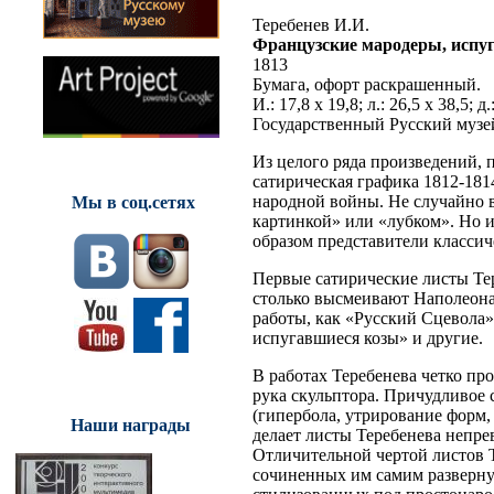
Теребенев И.И.
Французские мародеры, испу
1813
Бумага, офорт раскрашенный.
И.: 17,8 х 19,8; л.: 26,5 х 38,5; д.
Государственный Русский музе
Из целого ряда произведений, 
сатирическая графика 1812-181
народной войны. Не случайно в
Мы в соц.сетях
картинкой» или «лубком». Но 
образом представители классич
Первые сатирические листы Тер
столько высмеивают Наполеона 
работы, как «Русский Сцевола»
испугавшиеся козы» и другие.
В работах Теребенева четко пр
рука скульптора. Причудливое
(гипербола, утрирование форм,
Наши награды
делает листы Теребенева непре
Отличительной чертой листов Т
сочиненных им самим разверну