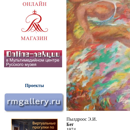
Проекты
Пылдроос Э.И.
Бег
1974