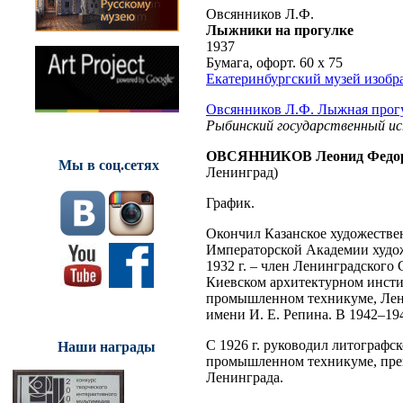
Овсянников Л.Ф.
Лыжники на прогулке
1937
Бумага, офорт. 60 х 75
Екатеринбургский музей изобр
Овсянников Л.Ф. Лыжная прогу
Рыбинский государственный и
ОВСЯННИКОВ Леонид Федо
Мы в соц.сетях
Ленинград)
График.
Окончил Казанское художестве
Императорской Академии художе
1932 г. – член Ленинградского
Киевском архитектурном инстит
промышленном техникуме, Лен
имени И. Е. Репина. В 1942–194
С 1926 г. руководил литографс
Наши награды
промышленном техникуме, преп
Ленинграда.