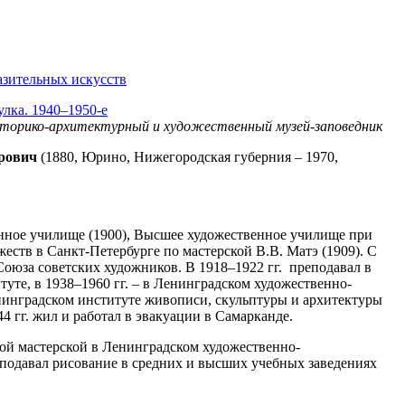
азительных искусств
лка. 1940–1950-е
сторико-архитектурный и художественный музей-заповедник
рович
(1880, Юрино, Нижегородская губерния – 1970,
нное училище (1900), Высшее художественное училище при
ств в Санкт-Петербурге по мастерской В.В. Матэ (1909). С
 Союза советских художников. В 1918–1922 гг. преподавал в
уте, в 1938–1960 гг. – в Ленинградском художественно-
инградском институте живописи, скульптуры и архитектуры
4 гг. жил и работал в эвакуации в Самарканде.
кой мастерской в Ленинградском художественно-
одавал рисование в средних и высших учебных заведениях