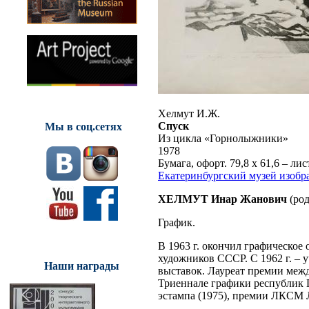
Хелмут И.Ж.
Спуск
Мы в соц.сетях
Из цикла «Горнолыжники»
1978
Бумага, офорт. 79,8 х 61,6 – лис
Екатеринбургский музей изобр
ХЕЛМУТ Инар Жанович
(род
График.
В 1963 г. окончил графическое
художников СССР. С 1962 г. – 
Наши награды
выставок. Лауреат премии межд
Триеннале графики республик 
эстампа (1975), премии ЛКСМ