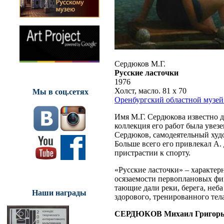
Сердюков М.Г.
Русские ласточки
1976
Холст, масло. 81 х 70
Мы в соц.сетях
Оренбургский областной музей
Имя М.Г. Сердюкова известно д
коллекция его работ была увез
Сердюков, самодеятельный худ
Больше всего его привлекал А.
пристрастии к спорту.
«Русские ласточки» – характер
осязаемости первоплановых фиг
тающие дали реки, берега, неба
Наши награды
здорового, тренированного тел
СЕРДЮКОВ Михаил Григорь