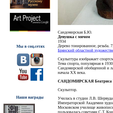
Сандомирская Б.Ю.
Девушка с мячом
1934
Дерево тонированное, резьба. 73
Мы в соц.сетях
Брянский областной художест
Скульптура изображает спортс
Тема спорта, популярная в 193
Сандомирской обобщенной и ла
начала ХХ века.
САНДОМИРСКАЯ Беатриса 
Скульптор.
Наши награды
Училась в студии Л.В. Шервуд
Императорской Академии художе
Московском училище живописи,
пользовалась советами С.Т. Кон