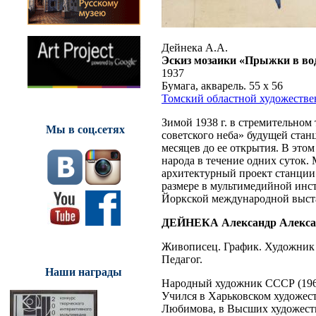
Дейнека А.А.
Эскиз мозаики «Прыжки в во
1937
Бумага, акварель. 55 х 56
Томский областной художеств
Зимой 1938 г. в стремительно
Мы в соц.сетях
советского неба» будущей стан
месяцев до ее открытия. В этом
народа в течение одних суток.
архитектурный проект станции
размере в мультимедийной инс
Йоркской международной выст
ДЕЙНЕКА Александр Алекса
Живописец. График. Художник 
Педагог.
Наши награды
Народный художник СССР (1963
Учился в Харьковском художес
Любимова, в Высших художеств