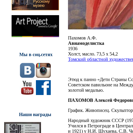
Пахомов А.Ф.
Авиамоделистка
1936
Холст, масло. 73,5 х 54,2
Мы в соц.сетях
Томский областной художеств
Этюд к панно «Дети Страны Сов
Советском павильоне на Между
золотой медалью.
ПАХОМОВ Алексей Федоров
График. Живописец. Скульптор
Наши награды
Народный художник СССР (1971
Учился в Петрограде в Центра
и 1921) у Н.И. Шухаева, С.В. 