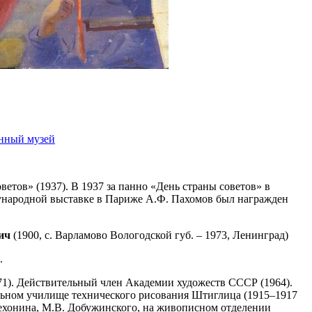
енный музей
етов» (1937). В 1937 за панно «День страны советов» в
народной выставке в Париже А.Ф. Пахомов был награжден
ич
(1900, с. Варламово Вологодской губ. – 1973, Ленинград)
.
). Действительный член Академии художеств СССР (1964).
льном училище технического рисования Штиглица (1915–1917
Чехонина, М.В. Добужинского, на живописном отделении