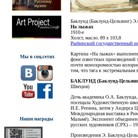
Баклунд (Баклунд-Цельзинг) Э.
На лыжах
1910-е
Холст, масло. 89 x 103,8
Рыбинский государственный ис
Картина «На лыжах» выполнена
Мы в соц.сетях
фоне известных произведений 
почти монохромностью колорис
том, что тяга к экстремальным 
БАКЛУНД (Баклунд-Цельзинг
Швеция)
Дочь академика О.А. Баклунда,
посещала Художественную школ
И.Е. Репина, затем у Андерса Ц
Международная выставка в Рим
Наши награды
Мальмё). Экспонент объединен
русских художников (СРХ) – 19
Произведения Э. Баклунд-Цельз