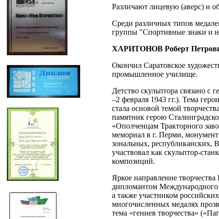
Различают лицевую (аверс) и об
Среди различных типов медале
группы "Спортивные знаки и 
ХАРИТОНОВ Роберт Петров
Окончил Саратовское художест
промышленное училище.
Детство скульптора связано с
–2 февраля 1943 гг.). Тема ге
стала основой темой творчеств
памятник герою Сталинградско
«Ополченцам Тракторного завод
мемориал в г. Перми, монумент
зональных, республиканских, 
участвовал как скульптор-стан
композиций.
Яркое направление творчества 
дипломантом Международного к
а также участником российских
многочисленных медалях прозву
тема «гениев творчества» («Па