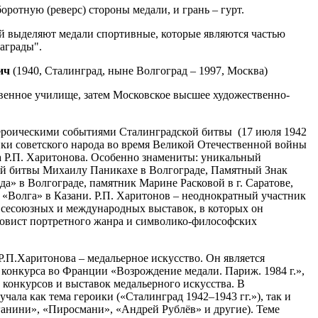
оротную (реверс) стороны медали, и грань – гурт.
й выделяют медали спортивные, которые являются частью
награды".
ич
(1940, Сталинград, ныне Волгоград – 1997, Москва)
венное училище, затем Московское высшее художественно-
 героическими событиями Сталинградской битвы (17 июля 1942
роики советского народа во время Великой Отечественной войны
а Р.П. Харитонова. Особенно знамениты: уникальный
й битвы Михаилу Паникахе в Волгограде, Памятный Знак
а» в Волгограде, памятник Марине Расковой в г. Саратове,
 «Волга» в Казани. Р.П. Харитонов – неоднократный участник
Всесоюзных и международных выставок, в которых он
ковист портретного жанра и символико-философских
Р.П.Харитонова – медальерное искусство. Он является
онкурса во Франции «Возрождение медали. Париж. 1984 г.»,
 конкурсов и выставок медальерного искусства. В
чала как тема героики («Сталинград 1942–1943 гг.»), так и
ганини», «Пиросмани», «Андрей Рублёв» и другие). Теме