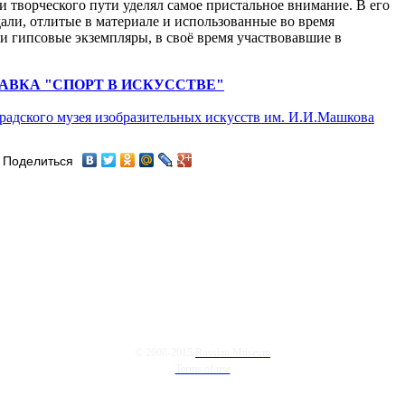
и творческого пути уделял самое пристальное внимание. В его
али, отлитые в материале и использованные во время
и гипсовые экземпляры, в своё время участвовавшие в
АВКА "СПОРТ В ИСКУССТВЕ"
радского музея изобразительных искусств им. И.И.Машкова
Поделиться
© 2008-2015
Russian Museum
Terms of use