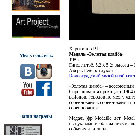
Харитонов Р.П.
Медаль «Золотая шайба»
Мы в соц.сетях
1985
Гипс, литьё. 5,2 х 5,2; высота – 
Аверс. Реверс глухой
Волгоградский музей изобрази
«Золотая шайба» – всесоюзный
Соревнования проходят с 1964 
районов, городов по месту жит
соревнования, соревнования п
соревнования.
Наши награды
Медаль (фр. Medaille, лат. Met
выпуклыми изображениями; знак
события или лица.