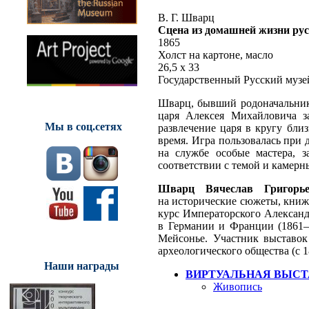
В. Г. Шварц
Сцена из домашней жизни рус
1865
Холст на картоне, масло
26,5 х 33
Государственный Русский музе
Шварц, бывший родоначальник
царя Алексея Михайловича 
Мы в соц.сетях
развлечение царя в кругу бли
время. Игра пользовалась при 
на службе особые мастера, 
соответствии с темой и камерн
Шварц Вячеслав Григорье
на исторические сюжеты, книж
курс Императорского Александ
в Германии и Франции (1861–1
Мейсонье. Участник выставок
археологического общества (с 1
Наши награды
ВИРТУАЛЬНАЯ ВЫСТ
Живопись