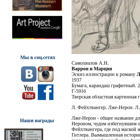
Мы в соц.сетях
Самохвалов А.Н.
Варрон и Марция
Эскиз иллюстрации к роману
Л
1937
Бумага, карандаш графитный. 29
Г-5916
Тверская областная картинная 
Л. Фейхтвангер. Лже-Нерон. Л.
Лже-Нерон - общее название д
Наши награды
Нероном, чудом избегнувшим о
Фейхтвангера, где под маской 
Гитлера. Вымышленная история