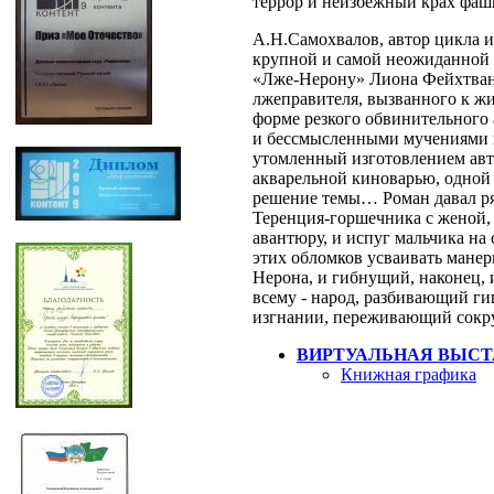
террор и неизбежный крах фаш
А.Н.Самохвалов, автор цикла 
крупной и самой неожиданной 
«Лже-Нерону» Лиона Фейхтван
лжеправителя, вызванного к жи
форме резкого обвинительного
и бессмысленными мучениями на
утомленный изготовлением авт
акварельной киноварью, одной
решение темы… Роман давал ря
Теренция-горшечника с женой,
авантюру, и испуг мальчика на
этих обломков усваивать мане
Нерона, и гибнущий, наконец, 
всему - народ, разбивающий ги
изгнании, переживающий сокр
ВИРТУАЛЬНАЯ ВЫСТ
Книжная графика