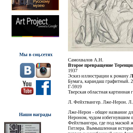
Мы в соц.сетях
Самохвалов А.Н.
Второе превращение Теренци
1937
Эскиз иллюстрации к роману
Л
Бумага, карандаш графитный. 29
Г-5919
Тверская областная картинная 
Л. Фейхтвангер. Лже-Нерон. Л.
Лже-Нерон - общее название д
Наши награды
Нероном, чудом избегнувшим о
Фейхтвангера, где под маской 
Гитлера. Вымышленная история