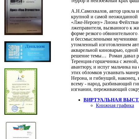
террор и неизбежный крах фаш
А.Н.Самохвалов, автор цикла 
крупной и самой неожиданной 
«Лже-Нерону» Лиона Фейхтван
лжеправителя, вызванного к жи
форме резкого обвинительного
и бессмысленными мучениями на
утомленный изготовлением авт
акварельной киноварью, одной
решение темы… Роман давал ря
Теренция-горшечника с женой,
авантюру, и испуг мальчика на
этих обломков усваивать мане
Нерона, и гибнущий, наконец, 
всему - народ, разбивающий ги
изгнании, переживающий сокр
ВИРТУАЛЬНАЯ ВЫСТ
Книжная графика