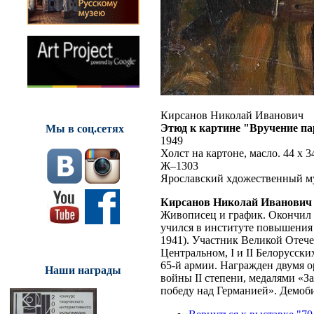
Кирсанов Николай Иванович
Этюд к картине "Вручение па
Мы в соц.сетях
1949
Холст на картоне, масло. 44 x 3
Ж–1303
Ярославский хдожественный м
Кирсанов Николай Иванович
Живописец и график. Окончил 
учился в институте повышени
1941). Участник Великой Отеч
Центральном, I и II Белорусск
65-й армии. Награжден двумя 
Наши награды
войны II степени, медалями «З
победу над Германией». Демоби