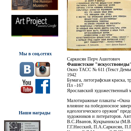
Мы в соц.сетях
Саркисян Перч Ашотович
Фашистские "искусствоведы
Окно ТАСС № 611 (Текст Демья
1942
Бумага, литографская краска, тр
Пл –167
Ярославский художественный 
Малотиражные плакаты «Окна 
влияние на победоносное заве
идеологического оружия" предс
Наши награды
художников и литераторов. Ав
В.С.Иванов, Кукрыниксы (М.В.
Г.Г.Нисский, П.А.Саркисян, П.