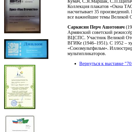
Кумач, С.Я.Маршак, С.П.Щипач
Коллекция плакатов «Окна ТАС
насчитывает 35 произведений.
все важнейшие темы Великой 
Саркисян Перч Ашотович
(19
Армянский советский режиссёр
ВЦСПС. Участник Великой Оте
ВГИКе (1946–1951). С 1952 – х
«Союзмультфильм». Иллюстриро
мультипликаторов.
Вернуться к выставке "70