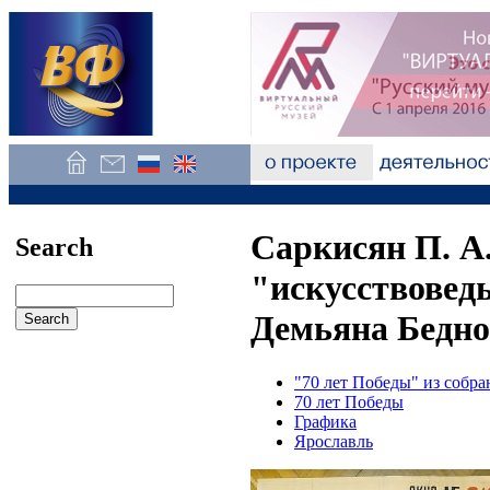
Саркисян П. А
Search
"искусствовед
Демьяна Бедног
"70 лет Победы" из собр
70 лет Победы
Графика
Ярославль