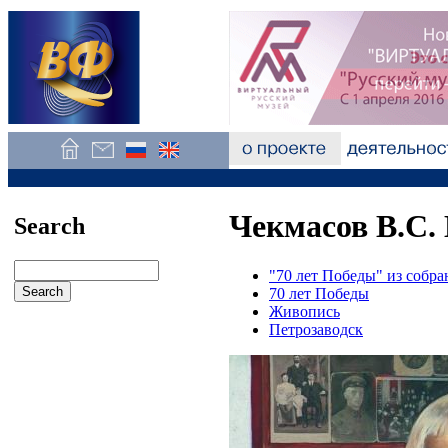
Чекмасов В.С. 
Search
"70 лет Победы" из собр
70 лет Победы
Живопись
Петрозаводск