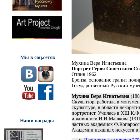
Мы в соц.сетях
Мухина Вера Игнатьевна
Портрет Героя Советского Со
Отлив 1962
Бронза, основание гранит поли
Государственный Русский музе
Мухина Вера Игнатьевна
(188
Скульптор; работала в монуме
скульптуре, в области декорат
портретист. Училась в ХШ К.Ф.
и живописи И.И.Машкова (1911)
Наши награды
частных академиях Ф.Копаросси,
Академии изящных искусств в П
Вернуться к выставке "70