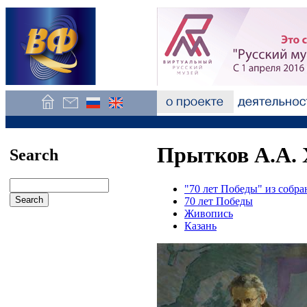
Прытков А.А. 
Search
"70 лет Победы" из собр
70 лет Победы
Живопись
Казань