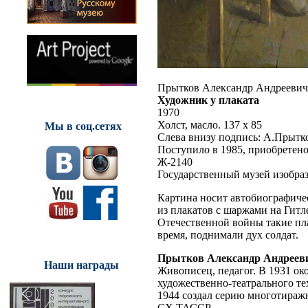
Прытков Александр Андреевич
Художник у плаката
1970
Холст, масло. 137 х 85
Мы в соц.сетях
Слева внизу подпись: А.Прытков
Поступило в 1985, приобретено
Ж-2140
Государственный музей изобраз
Картина носит автобиографиче
из плакатов с шаржами на Гитл
Отечественной войны такие пла
время, поднимали дух солдат.
Прытков Александр Андреев
Наши награды
Живописец, педагог. В 1931 о
художественно-театрального те
1944 создал серию многотиражн
СХ ТАССР.