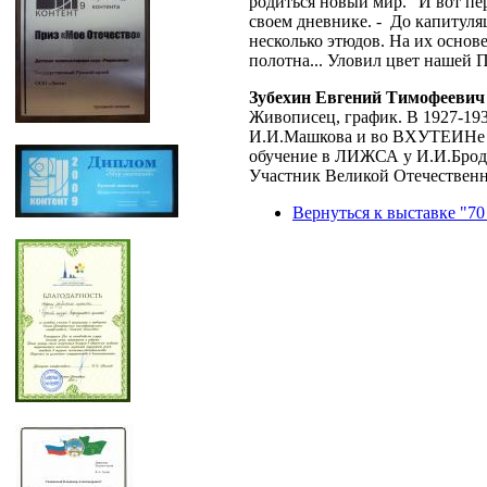
родиться новый мир. "И вот пе
своем дневнике. - До капитуля
несколько этюдов. На их основ
полотна... Уловил цвет нашей 
Зубехин Евгений Тимофеевич
Живописец, график. В 1927-19
И.И.Машкова и во ВХУТЕИНе у
обучение в ЛИЖСА у И.И.Бродс
Участник Великой Отечественн
Вернуться к выставке "70