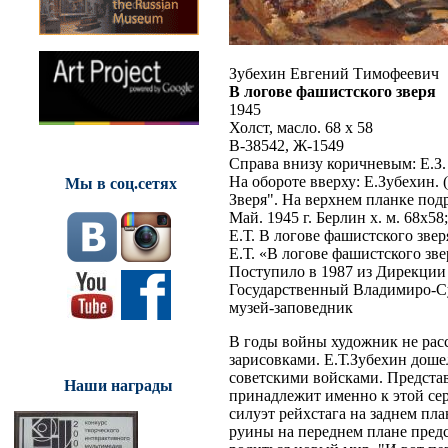
Зубехин Евгений Тимофеевич
В логове фашистского зверя
1945
Холст, масло. 68 x 58
В-38542, Ж-1549
Справа внизу коричневым: Е.З.
На обороте вверху: Е.Зубехин. 
Мы в соц.сетях
Зверя". На верхнем планке подр
Май. 1945 г. Берлин х. м. 68х
Е.Т. В логове фашистского зве
Е.Т. «В логове фашистского зве
Поступило в 1987 из Дирекции
Государственный Владимиро-С
музей-заповедник
В годы войны художник не рас
зарисовками. Е.Т.Зубехин доше
советскими войсками. Представ
Наши награды
принадлежит именно к этой се
силуэт рейхстага на заднем пл
руины на переднем плане пред