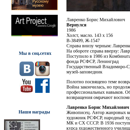
Лавренко Борис Михайлович
Вернулся
1986
Холст, масло. 143 x 156
В-38499, Ж-1547
Справа внизу черным: Лавренк
На обороте справа вверху: Лавр
Мы в соц.сетях
Поступило в 1986 из Комбинат
фонда РСФСР, Ленинград
Государственный Владимиро-С
музей-заповедник
Полотно посвящено теме возвр
Война закончилась, но продолж
профессиональных навыков. Обо
возвращения омрачают воспомин
Лавренко Борис Михайлович
Наши награды
Живописец. Автор жанровых ко
художник РСФСР, народный худ
МК и СХ СССР. В 1936 поступи
курса художественного учили