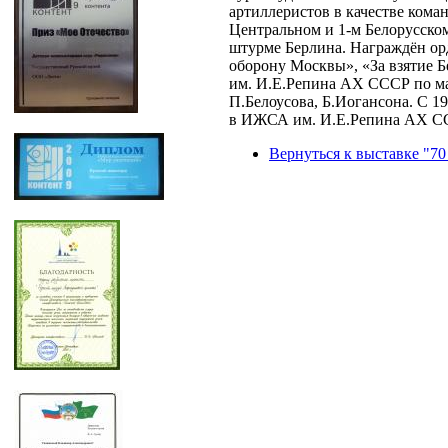
артиллеристов в качестве кома
Центральном и 1-м Белорусском
штурме Берлина. Награждён ор
оборону Москвы», «За взятие 
им. И.Е.Репина АХ СССР по ма
П.Белоусова, Б.Иогансона. С 1
в ИЖСА им. И.Е.Репина АХ ССС
Вернуться к выставке "70