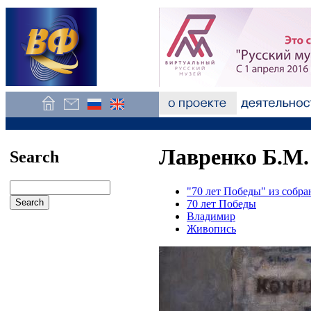
Лавренко Б.М.
Search
"70 лет Победы" из собр
70 лет Победы
Владимир
Живопись