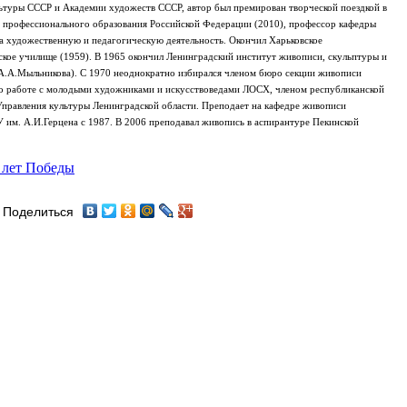
ьтуры СССР и Академии художеств СССР, автор был премирован творческой поездкой в
 профессионального образования Российской Федерации (2010), профессор кафедры
а художественную и педагогическую деятельность. Окончил Харьковское
кое училище (1959). В 1965 окончил Ленинградский институт живописи, скульптуры и
 А.А.Мыльникова). С 1970 неоднократно избирался членом бюро секции живописи
о работе с молодыми художниками и искусствоведами ЛОСХ, членом республиканской
Управления культуры Ленинградской области. Преподает на кафедре живописи
У им. А.И.Герцена с 1987. В 2006 преподавал живопись в аспирантуре Пекинской
 лет Победы
Поделиться