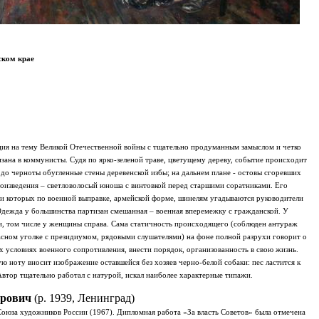
ском крае
я на тему Великой Отечественной войны с тщательно продуманным замыслом и четко
ана в коммунисты. Судя по ярко-зеленой траве, цветущему дереву, событие происходит
 до черноты обугленные стены деревенской избы; на дальнем плане - остовы сгоревших
оизведения – светловолосый юноша с винтовкой перед старшими соратниками. Его
и которых по военной выправке, армейской форме, шинелям угадываются руководители
 Одежда у большинства партизан смешанная – военная вперемежку с гражданской. У
и, том числе у женщины справа. Сама статичность происходящего (соблюден антураж
расном уголке с президиумом, рядовыми слушателями) на фоне полной разрухи говорит о
х условиях военного сопротивления, внести порядок, организованность в свою жизнь.
 ноту вносит изображение оставшейся без хозяев черно-белой собаки: пес ластится к
тор тщательно работал с натурой, искал наиболее характерные типажи.
дрович
(р. 1939, Ленинград)
оюза художников России (1967). Дипломная работа «За власть Советов» была отмечена