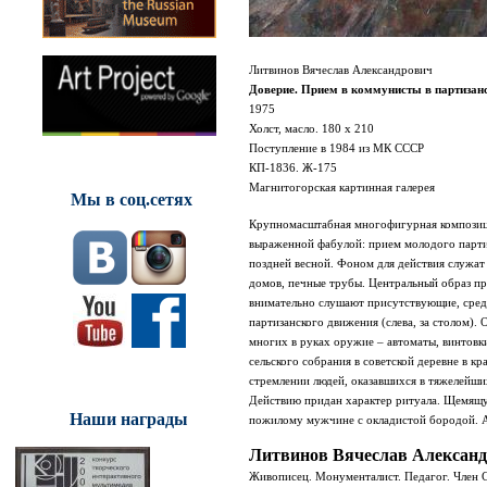
Литвинов Вячеслав Александрович
Доверие. Прием в коммунисты в партизан
1975
Холст, масло. 180 х 210
Поступление в 1984 из МК СССР
КП-1836. Ж-175
Магнитогорская картинная галерея
Мы в соц.сетях
Крупномасштабная многофигурная композици
выраженной фабулой: прием молодого партиз
поздней весной. Фоном для действия служат
домов, печные трубы. Центральный образ пр
внимательно слушают присутствующие, сред
партизанского движения (слева, за столом).
многих в руках оружие – автоматы, винтовк
сельского собрания в советской деревне в к
стремлении людей, оказавшихся в тяжелейши
Действию придан характер ритуала. Щемящую
Наши награды
пожилому мужчине с окладистой бородой. Ав
Литвинов Вячеслав Алексан
Живописец. Монументалист. Педагог. Член С