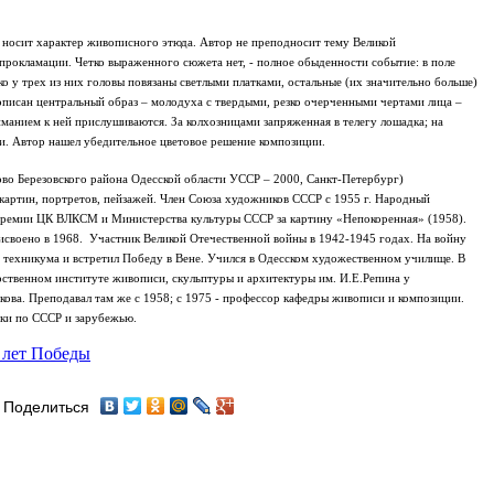
 носит характер живописного этюда. Автор не преподносит тему Великой
прокламации. Четко выраженного сюжета нет, - полное обыденности событие: в поле
о у трех из них головы повязаны светлыми платками, остальные (их значительно больше)
описан центральный образ – молодуха с твердыми, резко очерченными чертами лица –
манием к ней прислушиваются. За колхозницами запряженная в телегу лошадка; на
и. Автор нашел убедительное цветовое решение композиции.
ово Березовского района Одесской области УССР – 2000, Санкт-Петербург)
картин, портретов, пейзажей. Член Союза художников СССР с 1955 г. Народный
премии ЦК ВЛКСМ и Министерства культуры СССР за картину «Непокоренная» (1958).
исвоено в 1968.
Участник Великой Отечественной войны в 1942-1945 годах. На войну
 техникума и встретил Победу в Вене.
Учился в Одесском художественном училище. В
ственном институте живописи, скульптуры и архитектуры им. И.Е.Репина у
ова. Преподавал там же с 1958; с 1975 - профессор кафедры живописи и композиции.
дки по СССР и зарубежью.
 лет Победы
Поделиться