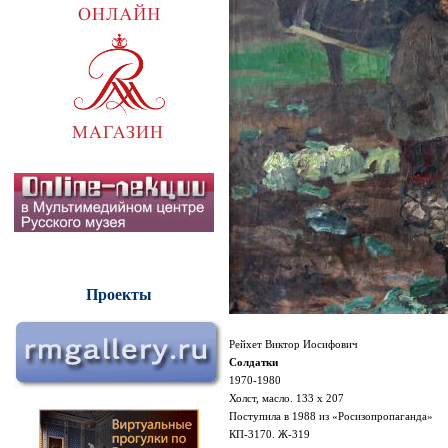
Проекты
Рейхет Виктор Иосифович
Солдатки
1
970-1980
Холст, масло. 133 х 207
Поступила в 1988 из «Росизопропаганда»
КП-3170. Ж-319