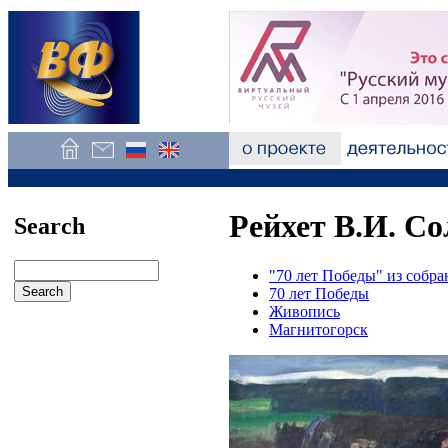
Рейхет В.И. Со
Search
"70 лет Победы" из собр
70 лет Победы
Живопись
Магнитогорск