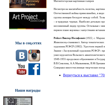
Магнитогорская картинная галерея
Несмотря на масштабность полотна, картина
Отечественной войны прямолинейно, в виде 
группа женщин беседует между собой. Тольк
– в траурных черных. Наиболее детально пр
несомненный лидер группы. Остальные с вни
первом плане корзины с капустными кочанам
Рейхет Виктор Иосифович
(1922, с. Марин
Мы в соц.сетях
Живописец-станковист. Автор тематических 
художник РСФСР (1982). Удостоен первой 
Звание «Заслуженный художник РСФСР» пр
ушел курсантом Вольского авиатехнического
1949-1955 продолжил образование в Государ
В.В.Соколова, А.А.Мыльникова, В.М.Орешник
Совершил многочисленные творческие поез
Вернуться к выставке "70
Наши награды