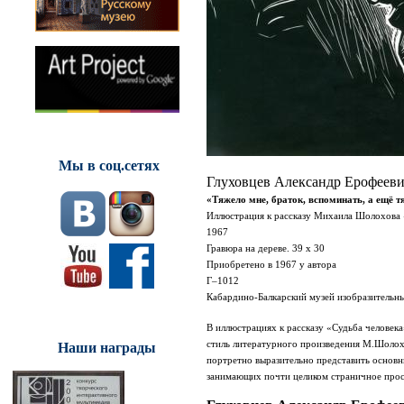
Мы в соц.сетях
Глуховцев Александр Ерофеев
«Тяжело мне, браток, вспоминать, а ещё т
Иллюстрация к рассказу Михаила Шолохова 
1967
Гравюра на дереве. 39 х 30
Приобретено в 1967 у автора
Г
–
1012
Кабардино-Балкарский музей изобразительны
В иллюстрациях к рассказу «Судьба человек
стиль литературного произведения М.Шолохо
Наши награды
портретно выразительно представить основн
занимающих почти целиком страничное прос