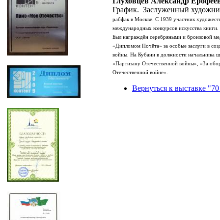
Глуховцев Александр Ерофее
График. Заслуженный художни
рабфак в Москве. С 1939 участник художест
международных конкурсов искусства книги. 
Был награждён серебряными и бронзовой ме
«Дипломом Почёта» за особые заслуги в соз
войны. На Кубани в должности начальника ш
«Партизану Отечественной войны», «За обор
Отечественной войне».
Вернуться к выставке "70